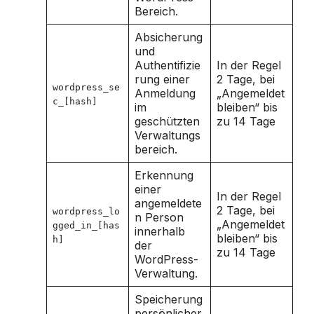
Bereich.
Absicherung
und
Authentifizie
In der Regel
rung einer
2 Tage, bei
wordpress_se
Anmeldung
„Angemeldet
c_[hash]
im
bleiben“ bis
geschützten
zu 14 Tage
Verwaltungs
bereich.
Erkennung
einer
In der Regel
angemeldete
2 Tage, bei
wordpress_lo
n Person
„Angemeldet
gged_in_[has
innerhalb
bleiben“ bis
h]
der
zu 14 Tage
WordPress-
Verwaltung.
Speicherung
persönlicher