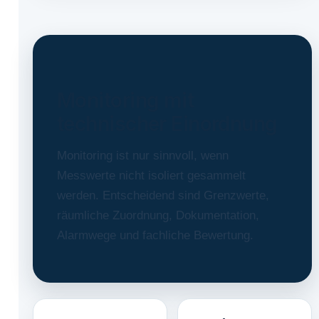
Monitoring mit
technischer Einordnung
Monitoring ist nur sinnvoll, wenn
Messwerte nicht isoliert gesammelt
werden. Entscheidend sind Grenzwerte,
räumliche Zuordnung, Dokumentation,
Alarmwege und fachliche Bewertung.